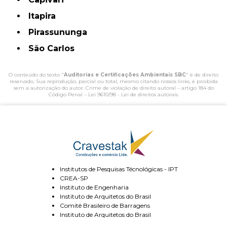
Itapira
Pirassununga
São Carlos
O conteúdo do texto "
Auditorias e Certificações Ambientais SBC
" é de direito
reservado. Sua reprodução, parcial ou total, mesmo citando nossos links, é proibida
sem a autorização do autor. Crime de violação de direito autoral – artigo 184 do
Código Penal –
Lei 9610/98 - Lei de direitos autorais
.
Institutos de Pesquisas Técnológicas - IPT
CREA-SP
Instituto de Engenharia
Instituto de Arquitetos do Brasil
Comitê Brasileiro de Barragens
Instituto de Arquitetos do Brasil