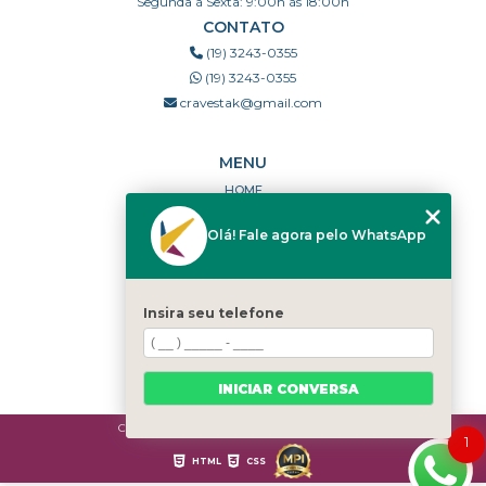
Segunda à Sexta: 9:00h às 18:00h
CONTATO
(19) 3243-0355
(19) 3243-0355
cravestak@gmail.com
MENU
HOME
QUEM SOMOS
Olá! Fale agora pelo WhatsApp
PORTFÓLIO
DÚVIDAS FREQUENTES
CONTATO
Insira seu telefone
CATEGORIAS
MAPA DO SITE
INICIAR CONVERSA
Copyright © Cravestak. (Lei 9610 de 19/02/1998)
1
HTML
CSS