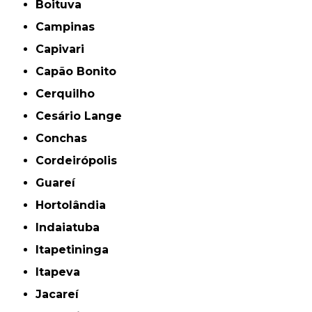
Boituva
Campinas
Capivari
Capão Bonito
Cerquilho
Cesário Lange
Conchas
Cordeirópolis
Guareí
Hortolândia
Indaiatuba
Itapetininga
Itapeva
Jacareí