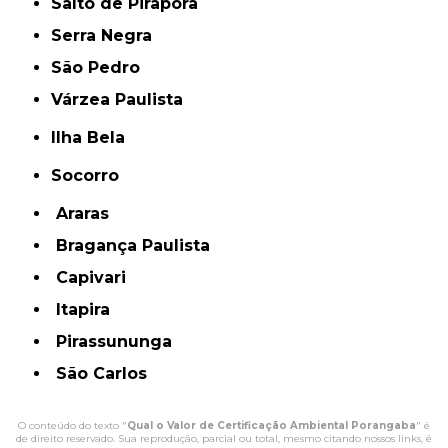
Salto de Pirapora
Serra Negra
São Pedro
Várzea Paulista
Ilha Bela
Socorro
Araras
Bragança Paulista
Capivari
Itapira
Pirassununga
São Carlos
O conteúdo do texto "
Qual o Valor de Certificação Ambiental Porangaba
" é
de direito reservado. Sua reprodução, parcial ou total, mesmo citando nossos links, é