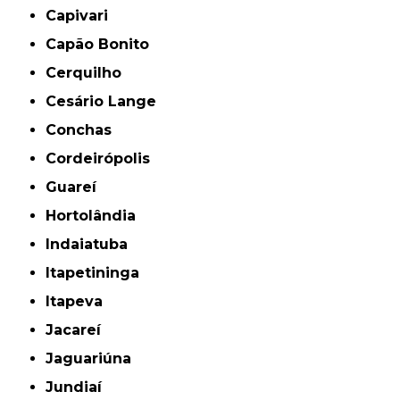
Capivari
Capão Bonito
Cerquilho
Cesário Lange
Conchas
Cordeirópolis
Guareí
Hortolândia
Indaiatuba
Itapetininga
Itapeva
Jacareí
Jaguariúna
Jundiaí