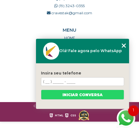
(19) 3243-0355
cravestak@gmail.com
MENU
HOME
QUEM SOMOS
Olá! Fale agora pelo WhatsApp
PORTFÓLIO
DÚVIDAS FREQUENTES
CONTATO
Insira seu telefone
CATEGORIAS
MAPA DO SITE
INICIAR CONVERSA
Copyright © Cravestak. (Lei 9610 de 19/02/1998)
1
HTML
CSS