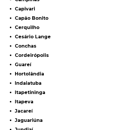
Capivari
Capão Bonito
Cerquilho
Cesário Lange
Conchas
Cordeirópolis
Guareí
Hortolândia
Indaiatuba
Itapetininga
Itapeva
Jacareí
Jaguariúna
Jundiaí