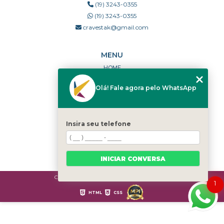
(19) 3243-0355
(19) 3243-0355
cravestak@gmail.com
MENU
HOME
QUEM SOMOS
Olá! Fale agora pelo WhatsApp
PORTFÓLIO
DÚVIDAS FREQUENTES
CONTATO
Insira seu telefone
CATEGORIAS
MAPA DO SITE
INICIAR CONVERSA
Copyright © Cravestak. (Lei 9610 de 19/02/1998)
1
HTML
CSS