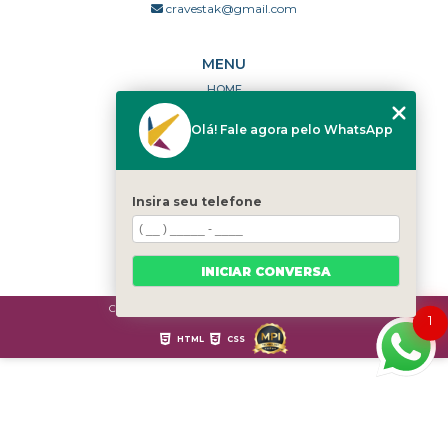
cravestak@gmail.com
MENU
HOME
QUEM SOMOS
Olá! Fale agora pelo WhatsApp
PORTFÓLIO
DÚVIDAS FREQUENTES
CONTATO
Insira seu telefone
CATEGORIAS
MAPA DO SITE
INICIAR CONVERSA
Copyright © Cravestak. (Lei 9610 de 19/02/1998)
1
HTML
CSS