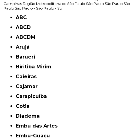
Campinas
Região Metropolitana de São Paulo
São Paulo
São Paulo
São
Paulo
São Paulo -
São Paulo - Sp
ABC
ABCD
ABCDM
Arujá
Barueri
Biritiba Mirim
Caieiras
Cajamar
Carapicuíba
Cotia
Diadema
Embu das Artes
Embu-Guaçu