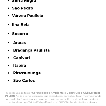
Serra Negra
São Pedro
Várzea Paulista
Ilha Bela
Socorro
Araras
Bragança Paulista
Capivari
Itapira
Pirassununga
São Carlos
O conteúdo do texto "
Certificações Ambientais Construção Civil Laranjal
Paulista
" é de direito reservado. Sua reprodução, parcial ou total, mesmo citando
nossos links, é proibida sem a autorização do autor. Crime de violação de direito
autoral – artigo 184 do Código Penal –
Lei 9610/98 - Lei de direitos autorais
.