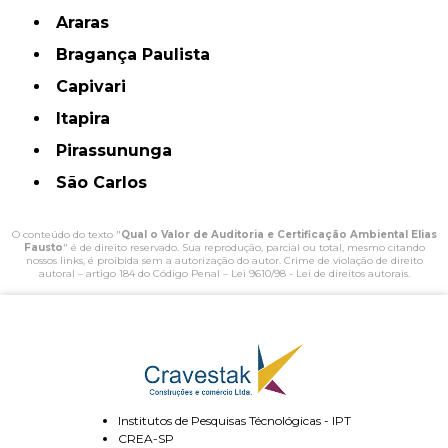
Araras
Bragança Paulista
Capivari
Itapira
Pirassununga
São Carlos
O conteúdo do texto "
Qual o Valor de Auditoria e Certificação Ambiental Elias
Fausto
" é de direito reservado. Sua reprodução, parcial ou total, mesmo citando
nossos links, é proibida sem a autorização do autor. Crime de violação de direito
autoral – artigo 184 do Código Penal –
Lei 9610/98 - Lei de direitos autorais
.
Institutos de Pesquisas Técnológicas - IPT
CREA-SP