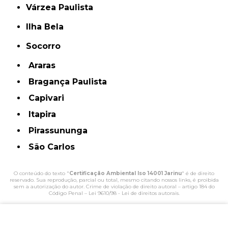
Várzea Paulista
Ilha Bela
Socorro
Araras
Bragança Paulista
Capivari
Itapira
Pirassununga
São Carlos
O conteúdo do texto "
Certificação Ambiental Iso 14001 Jarinu
" é de direito
reservado. Sua reprodução, parcial ou total, mesmo citando nossos links, é proibida
sem a autorização do autor. Crime de violação de direito autoral – artigo 184 do
Código Penal –
Lei 9610/98 - Lei de direitos autorais
.