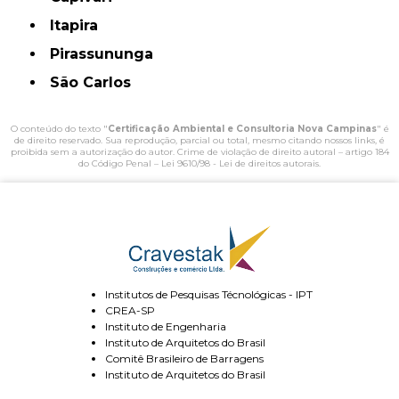
Itapira
Pirassununga
São Carlos
O conteúdo do texto "
Certificação Ambiental e Consultoria Nova Campinas
" é
de direito reservado. Sua reprodução, parcial ou total, mesmo citando nossos links, é
proibida sem a autorização do autor. Crime de violação de direito autoral – artigo 184
do Código Penal –
Lei 9610/98 - Lei de direitos autorais
.
Institutos de Pesquisas Técnológicas - IPT
CREA-SP
Instituto de Engenharia
Instituto de Arquitetos do Brasil
Comitê Brasileiro de Barragens
Instituto de Arquitetos do Brasil