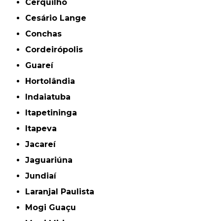
Cerquilho
Cesário Lange
Conchas
Cordeirópolis
Guareí
Hortolândia
Indaiatuba
Itapetininga
Itapeva
Jacareí
Jaguariúna
Jundiaí
Laranjal Paulista
Mogi Guaçu