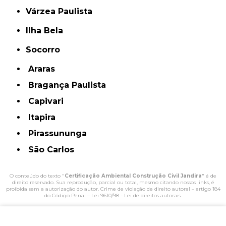
Várzea Paulista
Ilha Bela
Socorro
Araras
Bragança Paulista
Capivari
Itapira
Pirassununga
São Carlos
O conteúdo do texto "
Certificação Ambiental Construção Civil Jandira
" é de
direito reservado. Sua reprodução, parcial ou total, mesmo citando nossos links, é
proibida sem a autorização do autor. Crime de violação de direito autoral – artigo 184
do Código Penal –
Lei 9610/98 - Lei de direitos autorais
.