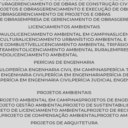
TURA
GERENCIAMENTO DE OBRAS DE CONSTRUÇÃO CIV
ROJETOS E OBRAS
GERENCIAMENTO E EXECUÇÃO DE OB
 OBRAS
GERENCIAMENTO DE PROJETOS E OBRAS
E OBRAS
EMPRESA DE GERENCIAMENTO DE OBRAS
GE
LICENCIAMENTOS AMBIENTAIS
PAULO
LICENCIAMENTO AMBIENTAL EM CAMPINAS
LIC
ICULTURA
LICENCIAMENTO URBANÍSTICO AMBIENTAL E
DE COMBUSTÍVEL
LICENCIAMENTO AMBIENTAL TRIFÁSI
OTEAMENTO
LICENCIAMENTO AMBIENTAL RURAL
EMPRE
PIDO
LICENCIAMENTO AMBIENTAL
PERÍCIAS DE ENGENHARIA
AULO
PERÍCIA ENGENHARIA CIVIL EM CAMPINAS
PERÍCIA
A ENGENHARIA CIVIL
PERÍCIA EM ENGENHARIA
PERÍCIA 
L
PERÍCIA EM ENGENHARIA CIVIL
PERÍCIA JUDICIAL ENGE
PROJETOS AMBIENTAIS
PROJETO AMBIENTAL EM CAMPINAS
PROJETOS DE ENG
ROJETO GESTÃO AMBIENTAL
PROJETO DE SUSTENTABIL
JETO DE LICENCIAMENTO AMBIENTAL
PROJETO DE RE
L
PROJETO DE COMPENSAÇÃO AMBIENTAL
PROJETO A
PROJETOS DE ARQUITETURA