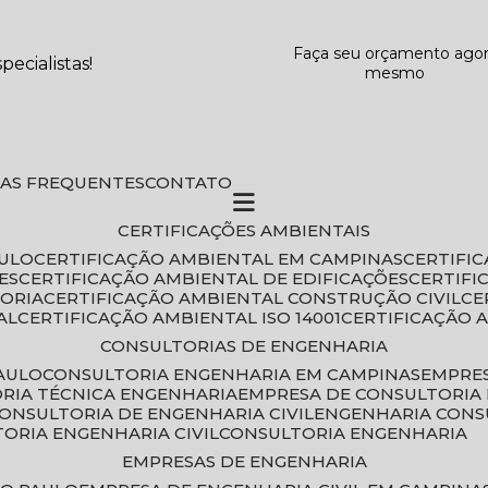
Faça seu orçamento ago
ecialistas!
mesmo
DAS FREQUENTES
CONTATO
CERTIFICAÇÕES AMBIENTAIS
AULO
CERTIFICAÇÃO AMBIENTAL EM CAMPINAS
CERTIFI
ES
CERTIFICAÇÃO AMBIENTAL DE EDIFICAÇÕES
CERTIF
TORIA
CERTIFICAÇÃO AMBIENTAL CONSTRUÇÃO CIVIL
C
AL
CERTIFICAÇÃO AMBIENTAL ISO 14001
CERTIFICAÇÃO 
CONSULTORIAS DE ENGENHARIA
PAULO
CONSULTORIA ENGENHARIA EM CAMPINAS
EMPRE
ORIA TÉCNICA ENGENHARIA
EMPRESA DE CONSULTORIA 
CONSULTORIA DE ENGENHARIA CIVIL
ENGENHARIA CONS
TORIA ENGENHARIA CIVIL
CONSULTORIA ENGENHARIA
EMPRESAS DE ENGENHARIA