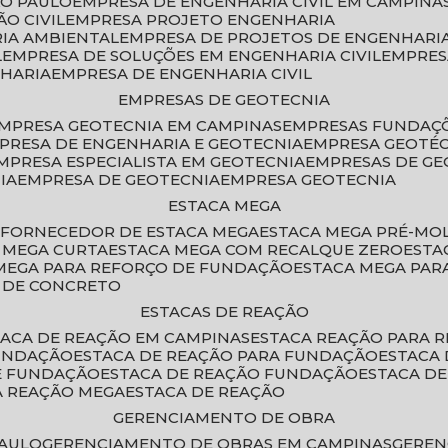
ÃO PAULO
EMPRESA DE ENGENHARIA CIVIL EM CAMPINA
O CIVIL
EMPRESA PROJETO ENGENHARIA
RIA AMBIENTAL
EMPRESA DE PROJETOS DE ENGENHARIA
L
EMPRESA DE SOLUÇÕES EM ENGENHARIA CIVIL
EMPRE
NHARIA
EMPRESA DE ENGENHARIA CIVIL
EMPRESAS DE GEOTECNIA
EMPRESA GEOTECNIA EM CAMPINAS
EMPRESAS FUNDAÇ
MPRESA DE ENGENHARIA E GEOTECNIA
EMPRESA GEOTÉ
EMPRESA ESPECIALISTA EM GEOTECNIA
EMPRESAS DE G
IA
EMPRESA DE GEOTECNIA
EMPRESA GEOTECNIA
ESTACA MEGA
O
FORNECEDOR DE ESTACA MEGA
ESTACA MEGA PRÉ-M
A MEGA CURTA
ESTACA MEGA COM RECALQUE ZERO
EST
 MEGA PARA REFORÇO DE FUNDAÇÃO
ESTACA MEGA PAR
A DE CONCRETO
ESTACAS DE REAÇÃO
STACA DE REAÇÃO EM CAMPINAS
ESTACA REAÇÃO PARA 
FUNDAÇÃO
ESTACA DE REAÇÃO PARA FUNDAÇÃO
ESTACA
DE FUNDAÇÃO
ESTACA DE REAÇÃO FUNDAÇÃO
ESTACA D
A REAÇÃO MEGA
ESTACA DE REAÇÃO
GERENCIAMENTO DE OBRA
PAULO
GERENCIAMENTO DE OBRAS EM CAMPINAS
GERE