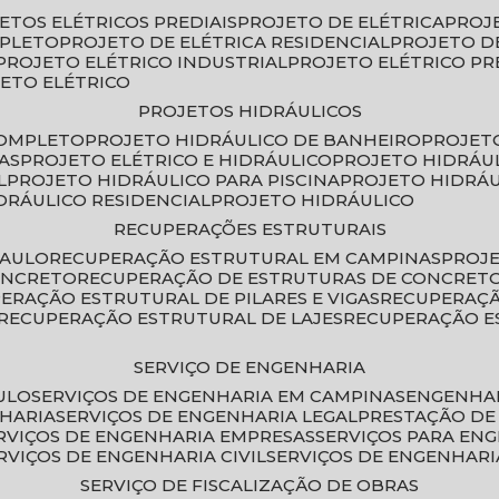
JETOS ELÉTRICOS PREDIAIS
PROJETO DE ELÉTRICA
PROJ
MPLETO
PROJETO DE ELÉTRICA RESIDENCIAL
PROJETO D
PROJETO ELÉTRICO INDUSTRIAL
PROJETO ELÉTRICO PR
JETO ELÉTRICO
PROJETOS HIDRÁULICOS
COMPLETO
PROJETO HIDRÁULICO DE BANHEIRO
PROJET
AS
PROJETO ELÉTRICO E HIDRÁULICO
PROJETO HIDRÁU
L
PROJETO HIDRÁULICO PARA PISCINA
PROJETO HIDRÁ
IDRÁULICO RESIDENCIAL
PROJETO HIDRÁULICO
RECUPERAÇÕES ESTRUTURAIS
PAULO
RECUPERAÇÃO ESTRUTURAL EM CAMPINAS
PROJ
ONCRETO
RECUPERAÇÃO DE ESTRUTURAS DE CONCRE
PERAÇÃO ESTRUTURAL DE PILARES E VIGAS
RECUPERAÇ
RECUPERAÇÃO ESTRUTURAL DE LAJES
RECUPERAÇÃO E
SERVIÇO DE ENGENHARIA
ULO
SERVIÇOS DE ENGENHARIA EM CAMPINAS
ENGENHA
NHARIA
SERVIÇOS DE ENGENHARIA LEGAL
PRESTAÇÃO DE
ERVIÇOS DE ENGENHARIA EMPRESAS
SERVIÇOS PARA EN
ERVIÇOS DE ENGENHARIA CIVIL
SERVIÇOS DE ENGENHARI
SERVIÇO DE FISCALIZAÇÃO DE OBRAS