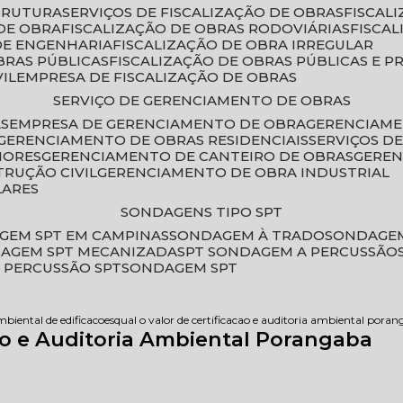
STRUTURA
SERVIÇOS DE FISCALIZAÇÃO DE OBRAS
FISCA
DE OBRA
FISCALIZAÇÃO DE OBRAS RODOVIÁRIAS
FISCA
 DE ENGENHARIA
FISCALIZAÇÃO DE OBRA IRREGULAR
BRAS PÚBLICAS
FISCALIZAÇÃO DE OBRAS PÚBLICAS E P
VIL
EMPRESA DE FISCALIZAÇÃO DE OBRAS
SERVIÇO DE GERENCIAMENTO DE OBRAS
AS
EMPRESA DE GERENCIAMENTO DE OBRA
GERENCIAM
GERENCIAMENTO DE OBRAS RESIDENCIAIS
SERVIÇOS 
IORES
GERENCIAMENTO DE CANTEIRO DE OBRAS
GERE
TRUÇÃO CIVIL
GERENCIAMENTO DE OBRA INDUSTRIAL
LARES
SONDAGENS TIPO SPT
GEM SPT EM CAMPINAS
SONDAGEM À TRADO
SONDAGEM
DAGEM SPT MECANIZADA
SPT SONDAGEM A PERCUSSÃO
 PERCUSSÃO SPT
SONDAGEM SPT
mbiental de edificacoes
qual o valor de certificacao e auditoria ambiental pora
ção e Auditoria Ambiental Porangaba