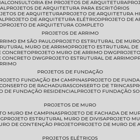
IAL
CONSULTORIA EM PROJETOS DE ARQUITETURA
PRO
IAL
PROJETOS DE ARQUITETURA PARA ESCRITÓRIOS
OJETOS DE ARQUITETURA
PROJETO DE ARQUITETURA H
AL
PROJETO DE ARQUITETURA ELÉTRICO
PROJETO DE 
VO
PROJETO DE ARQUITETURA COMPLETO
PROJETOS DE ARRIMO
ARRIMO EM SÃO PAULO
PROJETO ESTRUTURAL DE MURO
TRUTURAL MURO DE ARRIMO
PROJETO ESTRUTURAL D
E CONCRETO
PROJETO MURO DE ARRIMO DWG
PROJET
DE CONCRETO DWG
PROJETO ESTRUTURAL DE ARRIMO
ARRIMO
PROJETOS DE FUNDAÇÃO
PROJETO FUNDAÇÃO EM CAMPINAS
PROJETO DE FUND
CONSERTO DE RACHADURAS
CONSERTO DE TRINCAS
P
TO DE FUNDAÇÃO RESIDENCIAL
PROJETO FUNDAÇÃO S
PROJETOS DE MURO
ETO MURO EM CAMPINAS
PROJETO DE FACHADA DE MU
WG
PROJETO ESTRUTURAL MURO DE DIVISA
PROJETO M
MURO DE CONTENÇÃO PROJETO
PROJETO DE MURO DE 
PROJETOS ELÉTRICOS