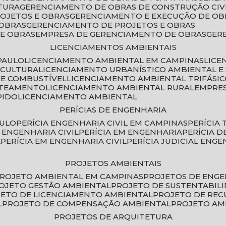
TURA
GERENCIAMENTO DE OBRAS DE CONSTRUÇÃO CIV
ROJETOS E OBRAS
GERENCIAMENTO E EXECUÇÃO DE OB
 OBRAS
GERENCIAMENTO DE PROJETOS E OBRAS
E OBRAS
EMPRESA DE GERENCIAMENTO DE OBRAS
GE
LICENCIAMENTOS AMBIENTAIS
PAULO
LICENCIAMENTO AMBIENTAL EM CAMPINAS
LIC
ICULTURA
LICENCIAMENTO URBANÍSTICO AMBIENTAL E
DE COMBUSTÍVEL
LICENCIAMENTO AMBIENTAL TRIFÁSI
OTEAMENTO
LICENCIAMENTO AMBIENTAL RURAL
EMPRE
PIDO
LICENCIAMENTO AMBIENTAL
PERÍCIAS DE ENGENHARIA
AULO
PERÍCIA ENGENHARIA CIVIL EM CAMPINAS
PERÍCIA
A ENGENHARIA CIVIL
PERÍCIA EM ENGENHARIA
PERÍCIA 
L
PERÍCIA EM ENGENHARIA CIVIL
PERÍCIA JUDICIAL ENGE
PROJETOS AMBIENTAIS
PROJETO AMBIENTAL EM CAMPINAS
PROJETOS DE ENG
ROJETO GESTÃO AMBIENTAL
PROJETO DE SUSTENTABIL
JETO DE LICENCIAMENTO AMBIENTAL
PROJETO DE RE
L
PROJETO DE COMPENSAÇÃO AMBIENTAL
PROJETO A
PROJETOS DE ARQUITETURA