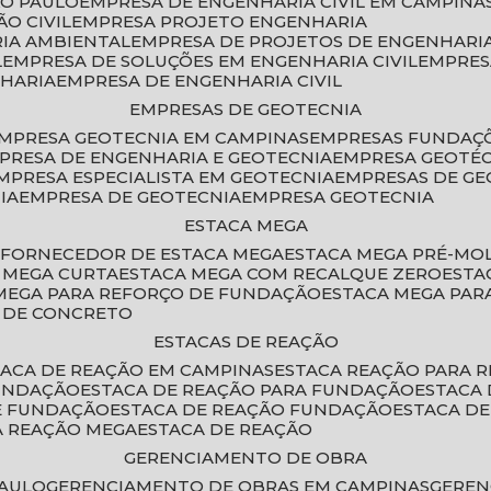
ÃO PAULO
EMPRESA DE ENGENHARIA CIVIL EM CAMPINA
O CIVIL
EMPRESA PROJETO ENGENHARIA
RIA AMBIENTAL
EMPRESA DE PROJETOS DE ENGENHARIA
L
EMPRESA DE SOLUÇÕES EM ENGENHARIA CIVIL
EMPRE
NHARIA
EMPRESA DE ENGENHARIA CIVIL
EMPRESAS DE GEOTECNIA
EMPRESA GEOTECNIA EM CAMPINAS
EMPRESAS FUNDAÇ
MPRESA DE ENGENHARIA E GEOTECNIA
EMPRESA GEOTÉ
EMPRESA ESPECIALISTA EM GEOTECNIA
EMPRESAS DE G
IA
EMPRESA DE GEOTECNIA
EMPRESA GEOTECNIA
ESTACA MEGA
O
FORNECEDOR DE ESTACA MEGA
ESTACA MEGA PRÉ-M
A MEGA CURTA
ESTACA MEGA COM RECALQUE ZERO
EST
 MEGA PARA REFORÇO DE FUNDAÇÃO
ESTACA MEGA PAR
A DE CONCRETO
ESTACAS DE REAÇÃO
STACA DE REAÇÃO EM CAMPINAS
ESTACA REAÇÃO PARA 
FUNDAÇÃO
ESTACA DE REAÇÃO PARA FUNDAÇÃO
ESTACA
DE FUNDAÇÃO
ESTACA DE REAÇÃO FUNDAÇÃO
ESTACA D
A REAÇÃO MEGA
ESTACA DE REAÇÃO
GERENCIAMENTO DE OBRA
PAULO
GERENCIAMENTO DE OBRAS EM CAMPINAS
GERE