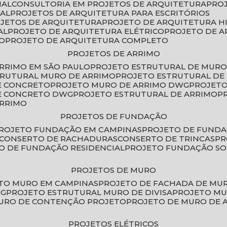
IAL
CONSULTORIA EM PROJETOS DE ARQUITETURA
PRO
IAL
PROJETOS DE ARQUITETURA PARA ESCRITÓRIOS
OJETOS DE ARQUITETURA
PROJETO DE ARQUITETURA H
AL
PROJETO DE ARQUITETURA ELÉTRICO
PROJETO DE 
VO
PROJETO DE ARQUITETURA COMPLETO
PROJETOS DE ARRIMO
ARRIMO EM SÃO PAULO
PROJETO ESTRUTURAL DE MURO
TRUTURAL MURO DE ARRIMO
PROJETO ESTRUTURAL D
E CONCRETO
PROJETO MURO DE ARRIMO DWG
PROJET
DE CONCRETO DWG
PROJETO ESTRUTURAL DE ARRIMO
ARRIMO
PROJETOS DE FUNDAÇÃO
PROJETO FUNDAÇÃO EM CAMPINAS
PROJETO DE FUND
CONSERTO DE RACHADURAS
CONSERTO DE TRINCAS
P
TO DE FUNDAÇÃO RESIDENCIAL
PROJETO FUNDAÇÃO S
PROJETOS DE MURO
ETO MURO EM CAMPINAS
PROJETO DE FACHADA DE MU
WG
PROJETO ESTRUTURAL MURO DE DIVISA
PROJETO M
MURO DE CONTENÇÃO PROJETO
PROJETO DE MURO DE 
PROJETOS ELÉTRICOS