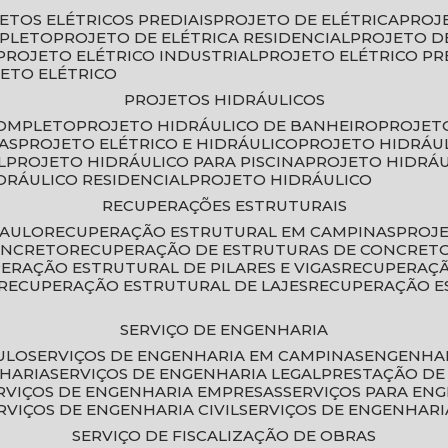
JETOS ELÉTRICOS PREDIAIS
PROJETO DE ELÉTRICA
PROJ
MPLETO
PROJETO DE ELÉTRICA RESIDENCIAL
PROJETO D
PROJETO ELÉTRICO INDUSTRIAL
PROJETO ELÉTRICO PR
JETO ELÉTRICO
PROJETOS HIDRÁULICOS
COMPLETO
PROJETO HIDRÁULICO DE BANHEIRO
PROJET
AS
PROJETO ELÉTRICO E HIDRÁULICO
PROJETO HIDRÁU
L
PROJETO HIDRÁULICO PARA PISCINA
PROJETO HIDRÁ
IDRÁULICO RESIDENCIAL
PROJETO HIDRÁULICO
RECUPERAÇÕES ESTRUTURAIS
PAULO
RECUPERAÇÃO ESTRUTURAL EM CAMPINAS
PROJ
ONCRETO
RECUPERAÇÃO DE ESTRUTURAS DE CONCRE
PERAÇÃO ESTRUTURAL DE PILARES E VIGAS
RECUPERAÇ
RECUPERAÇÃO ESTRUTURAL DE LAJES
RECUPERAÇÃO E
SERVIÇO DE ENGENHARIA
ULO
SERVIÇOS DE ENGENHARIA EM CAMPINAS
ENGENHA
NHARIA
SERVIÇOS DE ENGENHARIA LEGAL
PRESTAÇÃO DE
ERVIÇOS DE ENGENHARIA EMPRESAS
SERVIÇOS PARA EN
ERVIÇOS DE ENGENHARIA CIVIL
SERVIÇOS DE ENGENHARI
SERVIÇO DE FISCALIZAÇÃO DE OBRAS