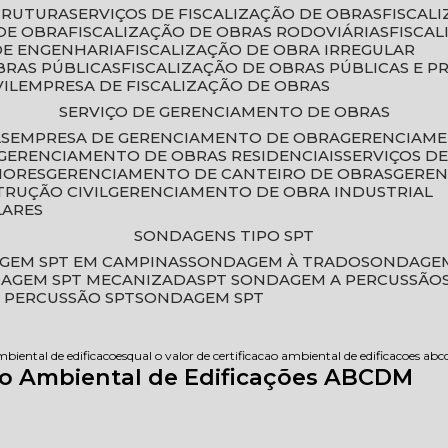
STRUTURA
SERVIÇOS DE FISCALIZAÇÃO DE OBRAS
FISCA
DE OBRA
FISCALIZAÇÃO DE OBRAS RODOVIÁRIAS
FISCA
 DE ENGENHARIA
FISCALIZAÇÃO DE OBRA IRREGULAR
BRAS PÚBLICAS
FISCALIZAÇÃO DE OBRAS PÚBLICAS E P
VIL
EMPRESA DE FISCALIZAÇÃO DE OBRAS
SERVIÇO DE GERENCIAMENTO DE OBRAS
AS
EMPRESA DE GERENCIAMENTO DE OBRA
GERENCIAM
GERENCIAMENTO DE OBRAS RESIDENCIAIS
SERVIÇOS 
IORES
GERENCIAMENTO DE CANTEIRO DE OBRAS
GERE
TRUÇÃO CIVIL
GERENCIAMENTO DE OBRA INDUSTRIAL
LARES
SONDAGENS TIPO SPT
GEM SPT EM CAMPINAS
SONDAGEM À TRADO
SONDAGEM
DAGEM SPT MECANIZADA
SPT SONDAGEM A PERCUSSÃO
 PERCUSSÃO SPT
SONDAGEM SPT
mbiental de edificacoes
qual o valor de certificacao ambiental de edificacoes ab
ção Ambiental de Edificações ABCDM