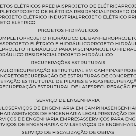
JETOS ELÉTRICOS PREDIAIS
PROJETO DE ELÉTRICA
PROJ
MPLETO
PROJETO DE ELÉTRICA RESIDENCIAL
PROJETO D
PROJETO ELÉTRICO INDUSTRIAL
PROJETO ELÉTRICO PR
JETO ELÉTRICO
PROJETOS HIDRÁULICOS
COMPLETO
PROJETO HIDRÁULICO DE BANHEIRO
PROJET
AS
PROJETO ELÉTRICO E HIDRÁULICO
PROJETO HIDRÁU
L
PROJETO HIDRÁULICO PARA PISCINA
PROJETO HIDRÁ
IDRÁULICO RESIDENCIAL
PROJETO HIDRÁULICO
RECUPERAÇÕES ESTRUTURAIS
PAULO
RECUPERAÇÃO ESTRUTURAL EM CAMPINAS
PROJ
ONCRETO
RECUPERAÇÃO DE ESTRUTURAS DE CONCRE
PERAÇÃO ESTRUTURAL DE PILARES E VIGAS
RECUPERAÇ
RECUPERAÇÃO ESTRUTURAL DE LAJES
RECUPERAÇÃO E
SERVIÇO DE ENGENHARIA
ULO
SERVIÇOS DE ENGENHARIA EM CAMPINAS
ENGENHA
NHARIA
SERVIÇOS DE ENGENHARIA LEGAL
PRESTAÇÃO DE
ERVIÇOS DE ENGENHARIA EMPRESAS
SERVIÇOS PARA EN
ERVIÇOS DE ENGENHARIA CIVIL
SERVIÇOS DE ENGENHARI
SERVIÇO DE FISCALIZAÇÃO DE OBRAS