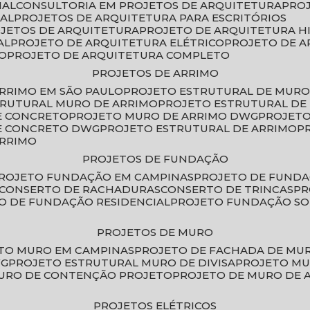
IAL
CONSULTORIA EM PROJETOS DE ARQUITETURA
PRO
IAL
PROJETOS DE ARQUITETURA PARA ESCRITÓRIOS
OJETOS DE ARQUITETURA
PROJETO DE ARQUITETURA H
AL
PROJETO DE ARQUITETURA ELÉTRICO
PROJETO DE 
VO
PROJETO DE ARQUITETURA COMPLETO
PROJETOS DE ARRIMO
ARRIMO EM SÃO PAULO
PROJETO ESTRUTURAL DE MURO
TRUTURAL MURO DE ARRIMO
PROJETO ESTRUTURAL D
E CONCRETO
PROJETO MURO DE ARRIMO DWG
PROJET
DE CONCRETO DWG
PROJETO ESTRUTURAL DE ARRIMO
ARRIMO
PROJETOS DE FUNDAÇÃO
PROJETO FUNDAÇÃO EM CAMPINAS
PROJETO DE FUND
CONSERTO DE RACHADURAS
CONSERTO DE TRINCAS
P
TO DE FUNDAÇÃO RESIDENCIAL
PROJETO FUNDAÇÃO S
PROJETOS DE MURO
ETO MURO EM CAMPINAS
PROJETO DE FACHADA DE MU
WG
PROJETO ESTRUTURAL MURO DE DIVISA
PROJETO M
MURO DE CONTENÇÃO PROJETO
PROJETO DE MURO DE 
PROJETOS ELÉTRICOS