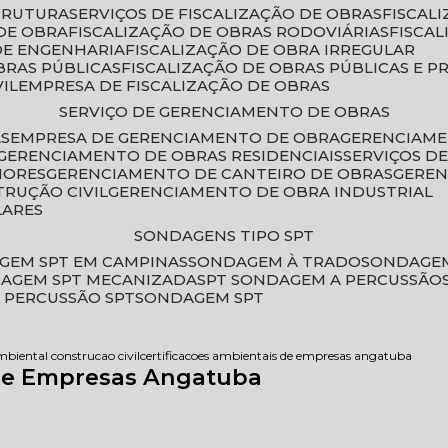
STRUTURA
SERVIÇOS DE FISCALIZAÇÃO DE OBRAS
FISCA
DE OBRA
FISCALIZAÇÃO DE OBRAS RODOVIÁRIAS
FISCA
 DE ENGENHARIA
FISCALIZAÇÃO DE OBRA IRREGULAR
BRAS PÚBLICAS
FISCALIZAÇÃO DE OBRAS PÚBLICAS E P
VIL
EMPRESA DE FISCALIZAÇÃO DE OBRAS
SERVIÇO DE GERENCIAMENTO DE OBRAS
AS
EMPRESA DE GERENCIAMENTO DE OBRA
GERENCIAM
GERENCIAMENTO DE OBRAS RESIDENCIAIS
SERVIÇOS 
IORES
GERENCIAMENTO DE CANTEIRO DE OBRAS
GERE
TRUÇÃO CIVIL
GERENCIAMENTO DE OBRA INDUSTRIAL
LARES
SONDAGENS TIPO SPT
GEM SPT EM CAMPINAS
SONDAGEM À TRADO
SONDAGEM
DAGEM SPT MECANIZADA
SPT SONDAGEM A PERCUSSÃO
 PERCUSSÃO SPT
SONDAGEM SPT
mbiental construcao civil
certificacoes ambientais de empresas angatuba
 de Empresas Angatuba