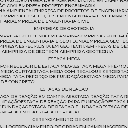
ÃO PAULO
EMPRESA DE ENGENHARIA CIVIL EM CAMPINA
O CIVIL
EMPRESA PROJETO ENGENHARIA
RIA AMBIENTAL
EMPRESA DE PROJETOS DE ENGENHARIA
L
EMPRESA DE SOLUÇÕES EM ENGENHARIA CIVIL
EMPRE
NHARIA
EMPRESA DE ENGENHARIA CIVIL
EMPRESAS DE GEOTECNIA
EMPRESA GEOTECNIA EM CAMPINAS
EMPRESAS FUNDAÇ
MPRESA DE ENGENHARIA E GEOTECNIA
EMPRESA GEOTÉ
EMPRESA ESPECIALISTA EM GEOTECNIA
EMPRESAS DE G
IA
EMPRESA DE GEOTECNIA
EMPRESA GEOTECNIA
ESTACA MEGA
O
FORNECEDOR DE ESTACA MEGA
ESTACA MEGA PRÉ-M
A MEGA CURTA
ESTACA MEGA COM RECALQUE ZERO
EST
 MEGA PARA REFORÇO DE FUNDAÇÃO
ESTACA MEGA PAR
A DE CONCRETO
ESTACAS DE REAÇÃO
STACA DE REAÇÃO EM CAMPINAS
ESTACA REAÇÃO PARA 
FUNDAÇÃO
ESTACA DE REAÇÃO PARA FUNDAÇÃO
ESTACA
DE FUNDAÇÃO
ESTACA DE REAÇÃO FUNDAÇÃO
ESTACA D
A REAÇÃO MEGA
ESTACA DE REAÇÃO
GERENCIAMENTO DE OBRA
PAULO
GERENCIAMENTO DE OBRAS EM CAMPINAS
GERE