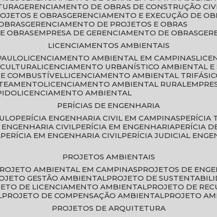
TURA
GERENCIAMENTO DE OBRAS DE CONSTRUÇÃO CIV
ROJETOS E OBRAS
GERENCIAMENTO E EXECUÇÃO DE OB
 OBRAS
GERENCIAMENTO DE PROJETOS E OBRAS
E OBRAS
EMPRESA DE GERENCIAMENTO DE OBRAS
GE
LICENCIAMENTOS AMBIENTAIS
PAULO
LICENCIAMENTO AMBIENTAL EM CAMPINAS
LIC
ICULTURA
LICENCIAMENTO URBANÍSTICO AMBIENTAL E
DE COMBUSTÍVEL
LICENCIAMENTO AMBIENTAL TRIFÁSI
OTEAMENTO
LICENCIAMENTO AMBIENTAL RURAL
EMPRE
PIDO
LICENCIAMENTO AMBIENTAL
PERÍCIAS DE ENGENHARIA
AULO
PERÍCIA ENGENHARIA CIVIL EM CAMPINAS
PERÍCIA
A ENGENHARIA CIVIL
PERÍCIA EM ENGENHARIA
PERÍCIA 
L
PERÍCIA EM ENGENHARIA CIVIL
PERÍCIA JUDICIAL ENGE
PROJETOS AMBIENTAIS
PROJETO AMBIENTAL EM CAMPINAS
PROJETOS DE ENG
ROJETO GESTÃO AMBIENTAL
PROJETO DE SUSTENTABIL
JETO DE LICENCIAMENTO AMBIENTAL
PROJETO DE RE
L
PROJETO DE COMPENSAÇÃO AMBIENTAL
PROJETO A
PROJETOS DE ARQUITETURA