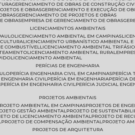
TURA
GERENCIAMENTO DE OBRAS DE CONSTRUÇÃO CIV
ROJETOS E OBRAS
GERENCIAMENTO E EXECUÇÃO DE OB
 OBRAS
GERENCIAMENTO DE PROJETOS E OBRAS
E OBRAS
EMPRESA DE GERENCIAMENTO DE OBRAS
GE
LICENCIAMENTOS AMBIENTAIS
PAULO
LICENCIAMENTO AMBIENTAL EM CAMPINAS
LIC
ICULTURA
LICENCIAMENTO URBANÍSTICO AMBIENTAL E
DE COMBUSTÍVEL
LICENCIAMENTO AMBIENTAL TRIFÁSI
OTEAMENTO
LICENCIAMENTO AMBIENTAL RURAL
EMPRE
PIDO
LICENCIAMENTO AMBIENTAL
PERÍCIAS DE ENGENHARIA
AULO
PERÍCIA ENGENHARIA CIVIL EM CAMPINAS
PERÍCIA
A ENGENHARIA CIVIL
PERÍCIA EM ENGENHARIA
PERÍCIA 
L
PERÍCIA EM ENGENHARIA CIVIL
PERÍCIA JUDICIAL ENGE
PROJETOS AMBIENTAIS
PROJETO AMBIENTAL EM CAMPINAS
PROJETOS DE ENG
ROJETO GESTÃO AMBIENTAL
PROJETO DE SUSTENTABIL
JETO DE LICENCIAMENTO AMBIENTAL
PROJETO DE RE
L
PROJETO DE COMPENSAÇÃO AMBIENTAL
PROJETO A
PROJETOS DE ARQUITETURA