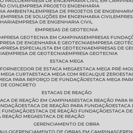
ÃO PAULO
EMPRESA DE ENGENHARIA CIVIL EM CAMPINA
O CIVIL
EMPRESA PROJETO ENGENHARIA
RIA AMBIENTAL
EMPRESA DE PROJETOS DE ENGENHARIA
L
EMPRESA DE SOLUÇÕES EM ENGENHARIA CIVIL
EMPRE
NHARIA
EMPRESA DE ENGENHARIA CIVIL
EMPRESAS DE GEOTECNIA
EMPRESA GEOTECNIA EM CAMPINAS
EMPRESAS FUNDAÇ
MPRESA DE ENGENHARIA E GEOTECNIA
EMPRESA GEOTÉ
EMPRESA ESPECIALISTA EM GEOTECNIA
EMPRESAS DE G
IA
EMPRESA DE GEOTECNIA
EMPRESA GEOTECNIA
ESTACA MEGA
O
FORNECEDOR DE ESTACA MEGA
ESTACA MEGA PRÉ-M
A MEGA CURTA
ESTACA MEGA COM RECALQUE ZERO
EST
 MEGA PARA REFORÇO DE FUNDAÇÃO
ESTACA MEGA PAR
A DE CONCRETO
ESTACAS DE REAÇÃO
STACA DE REAÇÃO EM CAMPINAS
ESTACA REAÇÃO PARA 
FUNDAÇÃO
ESTACA DE REAÇÃO PARA FUNDAÇÃO
ESTACA
DE FUNDAÇÃO
ESTACA DE REAÇÃO FUNDAÇÃO
ESTACA D
A REAÇÃO MEGA
ESTACA DE REAÇÃO
GERENCIAMENTO DE OBRA
PAULO
GERENCIAMENTO DE OBRAS EM CAMPINAS
GERE