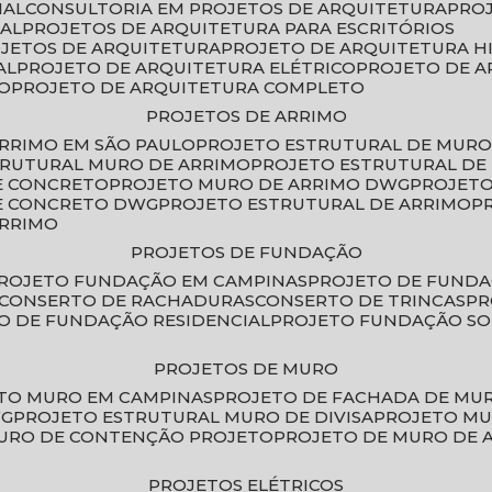
IAL
CONSULTORIA EM PROJETOS DE ARQUITETURA
PRO
IAL
PROJETOS DE ARQUITETURA PARA ESCRITÓRIOS
OJETOS DE ARQUITETURA
PROJETO DE ARQUITETURA H
AL
PROJETO DE ARQUITETURA ELÉTRICO
PROJETO DE 
VO
PROJETO DE ARQUITETURA COMPLETO
PROJETOS DE ARRIMO
ARRIMO EM SÃO PAULO
PROJETO ESTRUTURAL DE MURO
TRUTURAL MURO DE ARRIMO
PROJETO ESTRUTURAL D
E CONCRETO
PROJETO MURO DE ARRIMO DWG
PROJET
DE CONCRETO DWG
PROJETO ESTRUTURAL DE ARRIMO
ARRIMO
PROJETOS DE FUNDAÇÃO
PROJETO FUNDAÇÃO EM CAMPINAS
PROJETO DE FUND
CONSERTO DE RACHADURAS
CONSERTO DE TRINCAS
P
TO DE FUNDAÇÃO RESIDENCIAL
PROJETO FUNDAÇÃO S
PROJETOS DE MURO
ETO MURO EM CAMPINAS
PROJETO DE FACHADA DE MU
WG
PROJETO ESTRUTURAL MURO DE DIVISA
PROJETO M
MURO DE CONTENÇÃO PROJETO
PROJETO DE MURO DE 
PROJETOS ELÉTRICOS