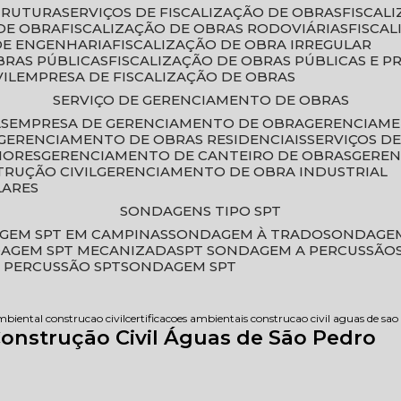
STRUTURA
SERVIÇOS DE FISCALIZAÇÃO DE OBRAS
FISCA
DE OBRA
FISCALIZAÇÃO DE OBRAS RODOVIÁRIAS
FISCA
 DE ENGENHARIA
FISCALIZAÇÃO DE OBRA IRREGULAR
BRAS PÚBLICAS
FISCALIZAÇÃO DE OBRAS PÚBLICAS E P
VIL
EMPRESA DE FISCALIZAÇÃO DE OBRAS
SERVIÇO DE GERENCIAMENTO DE OBRAS
AS
EMPRESA DE GERENCIAMENTO DE OBRA
GERENCIAM
GERENCIAMENTO DE OBRAS RESIDENCIAIS
SERVIÇOS 
IORES
GERENCIAMENTO DE CANTEIRO DE OBRAS
GERE
TRUÇÃO CIVIL
GERENCIAMENTO DE OBRA INDUSTRIAL
LARES
SONDAGENS TIPO SPT
GEM SPT EM CAMPINAS
SONDAGEM À TRADO
SONDAGEM
DAGEM SPT MECANIZADA
SPT SONDAGEM A PERCUSSÃO
 PERCUSSÃO SPT
SONDAGEM SPT
mbiental construcao civil
certificacoes ambientais construcao civil aguas de sao
Construção Civil Águas de São Pedro