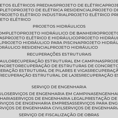
JETOS ELÉTRICOS PREDIAIS
PROJETO DE ELÉTRICA
PROJ
MPLETO
PROJETO DE ELÉTRICA RESIDENCIAL
PROJETO D
PROJETO ELÉTRICO INDUSTRIAL
PROJETO ELÉTRICO PR
JETO ELÉTRICO
PROJETOS HIDRÁULICOS
COMPLETO
PROJETO HIDRÁULICO DE BANHEIRO
PROJET
AS
PROJETO ELÉTRICO E HIDRÁULICO
PROJETO HIDRÁU
L
PROJETO HIDRÁULICO PARA PISCINA
PROJETO HIDRÁ
IDRÁULICO RESIDENCIAL
PROJETO HIDRÁULICO
RECUPERAÇÕES ESTRUTURAIS
PAULO
RECUPERAÇÃO ESTRUTURAL EM CAMPINAS
PROJ
ONCRETO
RECUPERAÇÃO DE ESTRUTURAS DE CONCRE
PERAÇÃO ESTRUTURAL DE PILARES E VIGAS
RECUPERAÇ
RECUPERAÇÃO ESTRUTURAL DE LAJES
RECUPERAÇÃO E
SERVIÇO DE ENGENHARIA
ULO
SERVIÇOS DE ENGENHARIA EM CAMPINAS
ENGENHA
NHARIA
SERVIÇOS DE ENGENHARIA LEGAL
PRESTAÇÃO DE
ERVIÇOS DE ENGENHARIA EMPRESAS
SERVIÇOS PARA EN
ERVIÇOS DE ENGENHARIA CIVIL
SERVIÇOS DE ENGENHARI
SERVIÇO DE FISCALIZAÇÃO DE OBRAS