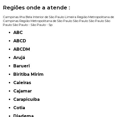
Regiões onde a atende :
Campinas
Ilha Bela
Interior de São Paulo
Limeira
Região Metropolitana de
Campinas
Região Metropolitana de São Paulo
São Paulo
São Paulo
São
Paulo
São Paulo -
São Paulo - Sp
ABC
ABCD
ABCDM
Arujá
Barueri
Biritiba Mirim
Caieiras
Cajamar
Carapicuíba
Cotia
Diadema