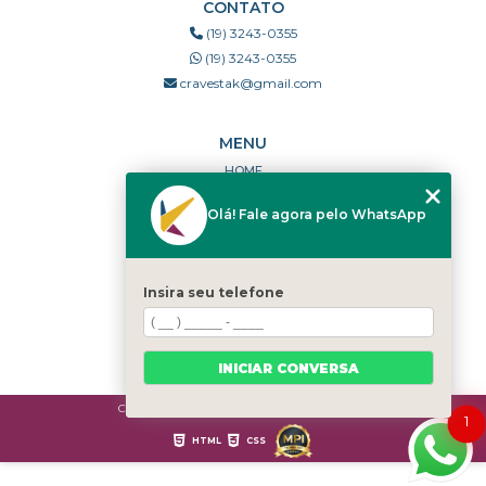
CONTATO
(19) 3243-0355
(19) 3243-0355
cravestak@gmail.com
MENU
HOME
QUEM SOMOS
Olá! Fale agora pelo WhatsApp
PORTFÓLIO
DÚVIDAS FREQUENTES
CONTATO
Insira seu telefone
CATEGORIAS
MAPA DO SITE
INICIAR CONVERSA
Copyright © Cravestak. (Lei 9610 de 19/02/1998)
1
HTML
CSS