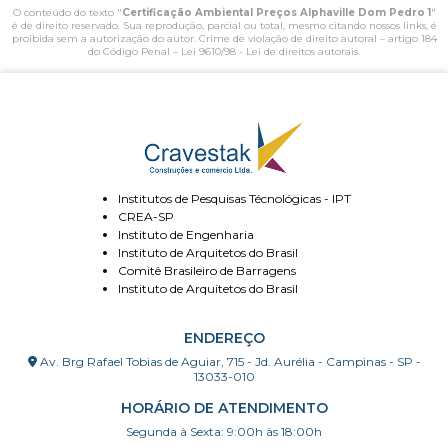
O conteúdo do texto "
Certificação Ambiental Preços Alphaville Dom Pedro 1
"
é de direito reservado. Sua reprodução, parcial ou total, mesmo citando nossos links, é
proibida sem a autorização do autor. Crime de violação de direito autoral – artigo 184
do Código Penal –
Lei 9610/98 - Lei de direitos autorais
.
Institutos de Pesquisas Técnológicas - IPT
CREA-SP
Instituto de Engenharia
Instituto de Arquitetos do Brasil
Comitê Brasileiro de Barragens
Instituto de Arquitetos do Brasil
ENDEREÇO
Av. Brg Rafael Tobias de Aguiar, 715 - Jd. Aurélia - Campinas - SP -
13033-010
HORÁRIO DE ATENDIMENTO
Segunda à Sexta: 9:00h às 18:00h