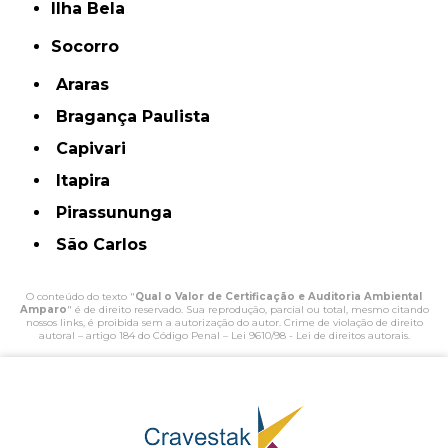
Ilha Bela
Socorro
Araras
Bragança Paulista
Capivari
Itapira
Pirassununga
São Carlos
O conteúdo do texto "
Qual o Valor de Certificação e Auditoria Ambiental
Amparo
" é de direito reservado. Sua reprodução, parcial ou total, mesmo citando
nossos links, é proibida sem a autorização do autor. Crime de violação de direito
autoral – artigo 184 do Código Penal –
Lei 9610/98 - Lei de direitos autorais
.