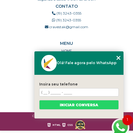
CONTATO
(19) 3243-0355
(19) 3243-0355
cravestak@gmail.com
MENU
HOME
QUEM SOMOS
Olá! Fale agora pelo WhatsApp
PORTFÓLIO
DÚVIDAS FREQUENTES
CONTATO
Insira seu telefone
CATEGORIAS
MAPA DO SITE
INICIAR CONVERSA
Copyright © Cravestak. (Lei 9610 de 19/02/1998)
1
HTML
CSS