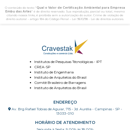
O conteúdo do texto "
Qual o Valor de Certificação Ambiental para Empresa
Embu das Artes
" é de direito reservado. Sua reprodução, parcial ou total, mesmo
citando nossos links, é proibida sem a autorização do autor. Crime de violação de
direito autoral – artigo 184 do Código Penal –
Lei 9610/98 - Lei de direitos autorais
.
Institutos de Pesquisas Técnológicas - IPT
CREA-SP
Instituto de Engenharia
Instituto de Arquitetos do Brasil
Comitê Brasileiro de Barragens
Instituto de Arquitetos do Brasil
ENDEREÇO
Av. Brg Rafael Tobias de Aguiar, 715 - Jd. Aurélia - Campinas - SP -
13033-010
HORÁRIO DE ATENDIMENTO
Segunda à Sexta: 9:00h às 18:00h