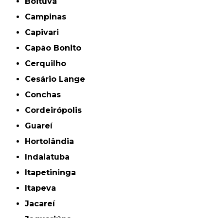
Boituva
Campinas
Capivari
Capão Bonito
Cerquilho
Cesário Lange
Conchas
Cordeirópolis
Guareí
Hortolândia
Indaiatuba
Itapetininga
Itapeva
Jacareí