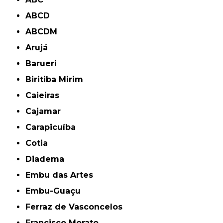
ABCD
ABCDM
Arujá
Barueri
Biritiba Mirim
Caieiras
Cajamar
Carapicuíba
Cotia
Diadema
Embu das Artes
Embu-Guaçu
Ferraz de Vasconcelos
Francisco Morato