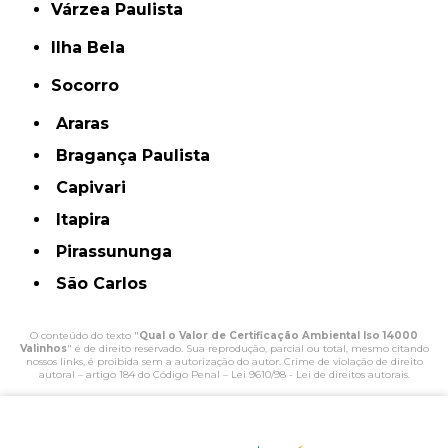
Várzea Paulista
Ilha Bela
Socorro
Araras
Bragança Paulista
Capivari
Itapira
Pirassununga
São Carlos
O conteúdo do texto "
Qual o Valor de Certificação Ambiental Iso 14000
Valinhos
" é de direito reservado. Sua reprodução, parcial ou total, mesmo citando
nossos links, é proibida sem a autorização do autor. Crime de violação de direito
autoral – artigo 184 do Código Penal –
Lei 9610/98 - Lei de direitos autorais
.