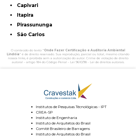
Capivari
Itapira
Pirassununga
São Carlos
O conteúdo do texto "
Onde Fazer Certificação e Auditoria Ambiental
Lindóia
" é de direito reservado. Sua reprodução, parcial ou total, mesmo citando
nossos links, é proibida sem a autorização do autor. Crime de violação de direito
autoral – artigo 184 do Código Penal –
Lei 9610/98 - Lei de direitos autorais
.
Institutos de Pesquisas Técnológicas - IPT
CREA-SP
Instituto de Engenharia
Instituto de Arquitetos do Brasil
Comitê Brasileiro de Barragens
Instituto de Arquitetos do Brasil