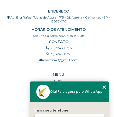
ENDEREÇO
Av. Brg Rafael Tobias de Aguiar, 715 - Jd. Aurélia - Campinas - SP -
13033-010
HORÁRIO DE ATENDIMENTO
Segunda à Sexta: 9:00h às 18:00h
CONTATO
(19) 3243-0355
(19) 3243-0355
cravestak@gmail.com
MENU
HOME
QUEM SOMOS
Olá! Fale agora pelo WhatsApp
PORTFÓLIO
DÚVIDAS FREQUENTES
CONTATO
Insira seu telefone
CATEGORIAS