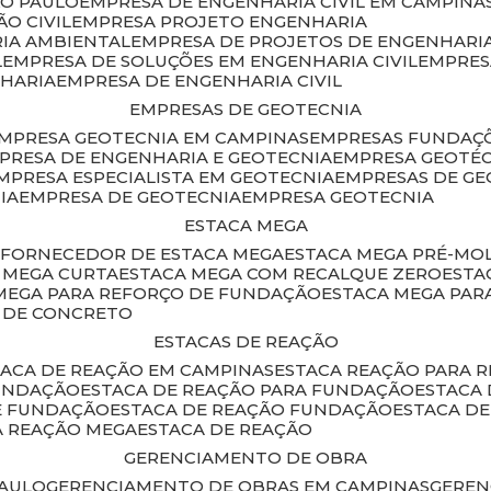
ÃO PAULO
EMPRESA DE ENGENHARIA CIVIL EM CAMPINA
O CIVIL
EMPRESA PROJETO ENGENHARIA
RIA AMBIENTAL
EMPRESA DE PROJETOS DE ENGENHARIA
L
EMPRESA DE SOLUÇÕES EM ENGENHARIA CIVIL
EMPRE
NHARIA
EMPRESA DE ENGENHARIA CIVIL
EMPRESAS DE GEOTECNIA
EMPRESA GEOTECNIA EM CAMPINAS
EMPRESAS FUNDAÇ
MPRESA DE ENGENHARIA E GEOTECNIA
EMPRESA GEOTÉ
EMPRESA ESPECIALISTA EM GEOTECNIA
EMPRESAS DE G
IA
EMPRESA DE GEOTECNIA
EMPRESA GEOTECNIA
ESTACA MEGA
O
FORNECEDOR DE ESTACA MEGA
ESTACA MEGA PRÉ-M
A MEGA CURTA
ESTACA MEGA COM RECALQUE ZERO
EST
 MEGA PARA REFORÇO DE FUNDAÇÃO
ESTACA MEGA PAR
A DE CONCRETO
ESTACAS DE REAÇÃO
STACA DE REAÇÃO EM CAMPINAS
ESTACA REAÇÃO PARA 
FUNDAÇÃO
ESTACA DE REAÇÃO PARA FUNDAÇÃO
ESTACA
DE FUNDAÇÃO
ESTACA DE REAÇÃO FUNDAÇÃO
ESTACA D
A REAÇÃO MEGA
ESTACA DE REAÇÃO
GERENCIAMENTO DE OBRA
PAULO
GERENCIAMENTO DE OBRAS EM CAMPINAS
GERE