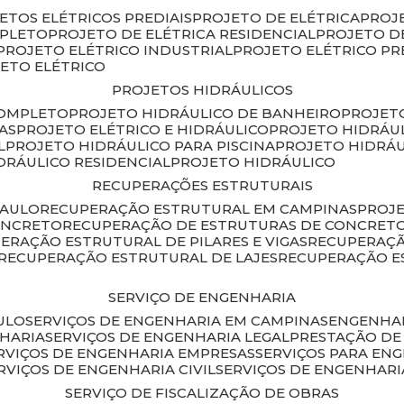
JETOS ELÉTRICOS PREDIAIS
PROJETO DE ELÉTRICA
PROJ
MPLETO
PROJETO DE ELÉTRICA RESIDENCIAL
PROJETO D
PROJETO ELÉTRICO INDUSTRIAL
PROJETO ELÉTRICO PR
JETO ELÉTRICO
PROJETOS HIDRÁULICOS
COMPLETO
PROJETO HIDRÁULICO DE BANHEIRO
PROJET
AS
PROJETO ELÉTRICO E HIDRÁULICO
PROJETO HIDRÁU
L
PROJETO HIDRÁULICO PARA PISCINA
PROJETO HIDRÁ
IDRÁULICO RESIDENCIAL
PROJETO HIDRÁULICO
RECUPERAÇÕES ESTRUTURAIS
PAULO
RECUPERAÇÃO ESTRUTURAL EM CAMPINAS
PROJ
ONCRETO
RECUPERAÇÃO DE ESTRUTURAS DE CONCRE
PERAÇÃO ESTRUTURAL DE PILARES E VIGAS
RECUPERAÇ
RECUPERAÇÃO ESTRUTURAL DE LAJES
RECUPERAÇÃO E
SERVIÇO DE ENGENHARIA
ULO
SERVIÇOS DE ENGENHARIA EM CAMPINAS
ENGENHA
NHARIA
SERVIÇOS DE ENGENHARIA LEGAL
PRESTAÇÃO DE
ERVIÇOS DE ENGENHARIA EMPRESAS
SERVIÇOS PARA EN
ERVIÇOS DE ENGENHARIA CIVIL
SERVIÇOS DE ENGENHARI
SERVIÇO DE FISCALIZAÇÃO DE OBRAS