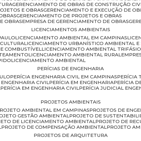
TURA
GERENCIAMENTO DE OBRAS DE CONSTRUÇÃO CIV
ROJETOS E OBRAS
GERENCIAMENTO E EXECUÇÃO DE OB
 OBRAS
GERENCIAMENTO DE PROJETOS E OBRAS
E OBRAS
EMPRESA DE GERENCIAMENTO DE OBRAS
GE
LICENCIAMENTOS AMBIENTAIS
PAULO
LICENCIAMENTO AMBIENTAL EM CAMPINAS
LIC
ICULTURA
LICENCIAMENTO URBANÍSTICO AMBIENTAL E
DE COMBUSTÍVEL
LICENCIAMENTO AMBIENTAL TRIFÁSI
OTEAMENTO
LICENCIAMENTO AMBIENTAL RURAL
EMPRE
PIDO
LICENCIAMENTO AMBIENTAL
PERÍCIAS DE ENGENHARIA
AULO
PERÍCIA ENGENHARIA CIVIL EM CAMPINAS
PERÍCIA
A ENGENHARIA CIVIL
PERÍCIA EM ENGENHARIA
PERÍCIA 
L
PERÍCIA EM ENGENHARIA CIVIL
PERÍCIA JUDICIAL ENGE
PROJETOS AMBIENTAIS
PROJETO AMBIENTAL EM CAMPINAS
PROJETOS DE ENG
ROJETO GESTÃO AMBIENTAL
PROJETO DE SUSTENTABIL
JETO DE LICENCIAMENTO AMBIENTAL
PROJETO DE RE
L
PROJETO DE COMPENSAÇÃO AMBIENTAL
PROJETO A
PROJETOS DE ARQUITETURA