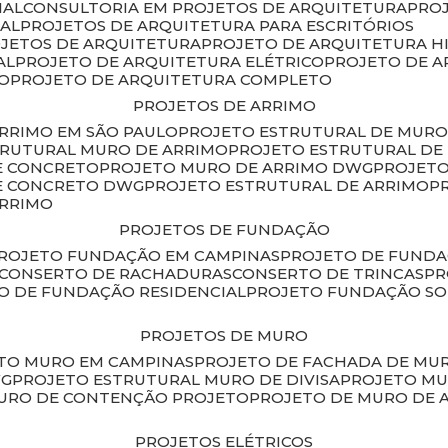
IAL
CONSULTORIA EM PROJETOS DE ARQUITETURA
PRO
IAL
PROJETOS DE ARQUITETURA PARA ESCRITÓRIOS
OJETOS DE ARQUITETURA
PROJETO DE ARQUITETURA H
AL
PROJETO DE ARQUITETURA ELÉTRICO
PROJETO DE 
VO
PROJETO DE ARQUITETURA COMPLETO
PROJETOS DE ARRIMO
ARRIMO EM SÃO PAULO
PROJETO ESTRUTURAL DE MURO
TRUTURAL MURO DE ARRIMO
PROJETO ESTRUTURAL D
E CONCRETO
PROJETO MURO DE ARRIMO DWG
PROJET
DE CONCRETO DWG
PROJETO ESTRUTURAL DE ARRIMO
ARRIMO
PROJETOS DE FUNDAÇÃO
PROJETO FUNDAÇÃO EM CAMPINAS
PROJETO DE FUND
CONSERTO DE RACHADURAS
CONSERTO DE TRINCAS
P
TO DE FUNDAÇÃO RESIDENCIAL
PROJETO FUNDAÇÃO S
PROJETOS DE MURO
ETO MURO EM CAMPINAS
PROJETO DE FACHADA DE MU
WG
PROJETO ESTRUTURAL MURO DE DIVISA
PROJETO M
MURO DE CONTENÇÃO PROJETO
PROJETO DE MURO DE 
PROJETOS ELÉTRICOS