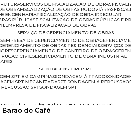
STRUTURA
SERVIÇOS DE FISCALIZAÇÃO DE OBRAS
FISCA
DE OBRA
FISCALIZAÇÃO DE OBRAS RODOVIÁRIAS
FISCA
 DE ENGENHARIA
FISCALIZAÇÃO DE OBRA IRREGULAR
BRAS PÚBLICAS
FISCALIZAÇÃO DE OBRAS PÚBLICAS E P
VIL
EMPRESA DE FISCALIZAÇÃO DE OBRAS
SERVIÇO DE GERENCIAMENTO DE OBRAS
AS
EMPRESA DE GERENCIAMENTO DE OBRA
GERENCIAM
GERENCIAMENTO DE OBRAS RESIDENCIAIS
SERVIÇOS 
IORES
GERENCIAMENTO DE CANTEIRO DE OBRAS
GERE
TRUÇÃO CIVIL
GERENCIAMENTO DE OBRA INDUSTRIAL
LARES
SONDAGENS TIPO SPT
GEM SPT EM CAMPINAS
SONDAGEM À TRADO
SONDAGEM
DAGEM SPT MECANIZADA
SPT SONDAGEM A PERCUSSÃO
 PERCUSSÃO SPT
SONDAGEM SPT
rimo bloco de concreto dwg
projeto muro arrimo orcar barao do cafe
 Barão do Café